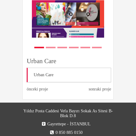
Urban Care
Urban Care
önceki proje
sonraki proje
Yıldız Posta Caddesi Vefa Bayırı Sokak As Sitesi B-
Blok D.8
Gayrettepe - İSTANBUL
0 850 885 0150